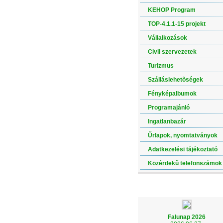
KEHOP Program
TOP-4.1.1-15 projekt
Vállalkozások
Civil szervezetek
Turizmus
Szálláslehetõségek
Fényképalbumok
Programajánló
Ingatlanbazár
Űrlapok, nyomtatványok
Adatkezelési tájékoztató
Közérdekű telefonszámok
LEGÚJABB ALBUM
Falunap 2026