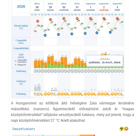
A Hungaromet az előttünk álló hétvégére Zala vármegye területére
másodfokú (narancs) figyelmeztető előrejelzést adott ki "magas
középhőmérséklet" időjárási veszélyeztető hatásra, mely azt jelenti, hogy a
napi középhőmérséklet 27 °C felett alakulhat.