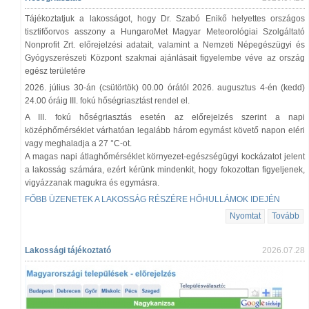
Tájékoztatjuk a lakosságot, hogy Dr. Szabó Enikő helyettes országos
tisztifőorvos asszony a HungaroMet Magyar Meteorológiai Szolgáltató
Nonprofit Zrt. előrejelzési adatait, valamint a Nemzeti Népegészügyi és
Gyógyszerészeti Központ szakmai ajánlásait figyelembe véve az ország
egész területére
2026. július 30-án (csütörtök) 00.00 órától 2026. augusztus 4-én (kedd)
24.00 óráig III. fokú hőségriasztást rendel el.
A III. fokú hőségriasztás esetén az előrejelzés szerint a napi
középhőmérséklet várhatóan legalább három egymást követő napon eléri
vagy meghaladja a 27 °C-ot.
A magas napi átlaghőmérséklet környezet-egészségügyi kockázatot jelent
a lakosság számára, ezért kérünk mindenkit, hogy fokozottan figyeljenek,
vigyázzanak magukra és egymásra.
FŐBB ÜZENETEK A LAKOSSÁG RÉSZÉRE HŐHULLÁMOK IDEJÉN
Nyomtat
Tovább
Lakossági tájékoztató
2026.07.28