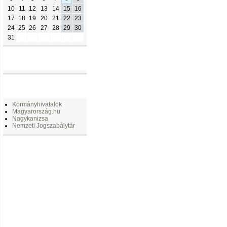
10
11
12
13
14
15
16
17
18
19
20
21
22
23
24
25
26
27
28
29
30
31
FACEBOOK
LINKEK
Kormányhivatalok
Magyarország.hu
Nagykanizsa
Nemzeti Jogszabálytár