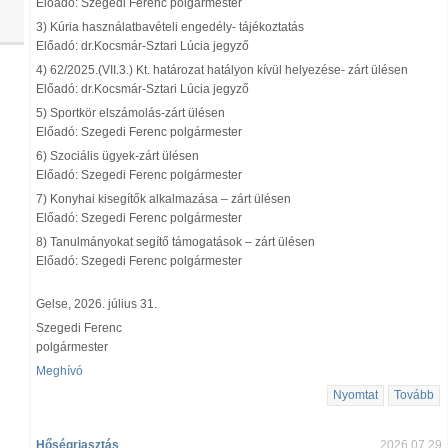
Előadó: Szegedi Ferenc polgármester
3) Kúria használatbavételi engedély- tájékoztatás
Előadó: dr.Kocsmár-Sztari Lúcia jegyző
4) 62/2025.(VII.3.) Kt. határozat hatályon kívül helyezése- zárt ülésen
Előadó: dr.Kocsmár-Sztari Lúcia jegyző
5) Sportkör elszámolás-zárt ülésen
Előadó: Szegedi Ferenc polgármester
6) Szociális ügyek-zárt ülésen
Előadó: Szegedi Ferenc polgármester
7) Konyhai kisegítők alkalmazása – zárt ülésen
Előadó: Szegedi Ferenc polgármester
8) Tanulmányokat segítő támogatások – zárt ülésen
Előadó: Szegedi Ferenc polgármester
Gelse, 2026. július 31.
Szegedi Ferenc
polgármester
Meghívó
Nyomtat
Tovább
Hőségriasztás
2026.07.29