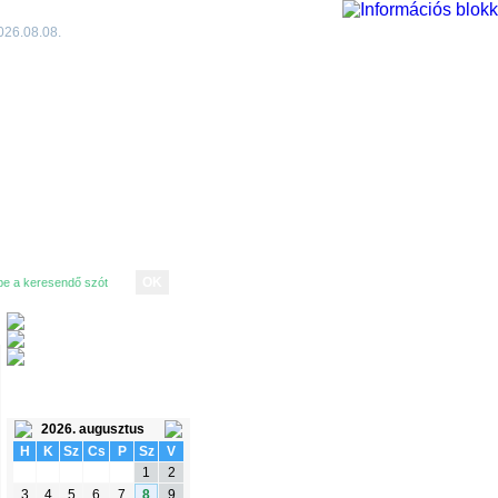
026.08.08.
ESEMÉNYNAPTÁR
2026. augusztus
H
K
Sz
Cs
P
Sz
V
1
2
3
4
5
6
7
8
9