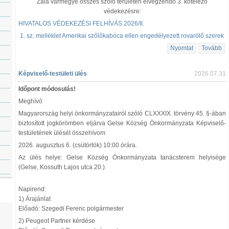
Zala vármegye összes szőlő területén elvégzendő 3. kötelező
védekezésre:
HIVATALOS VÉDEKEZÉSI FELHÍVÁS 2026/II
.
1. sz. melléklet Amerikai szőlőkabóca ellen engedélyezett rovarölő szerek
Nyomtat
Tovább
Képviselő-testületi ülés
2026.07.31
Időpont módosulás!
Meghívó
Magyarország helyi önkormányzatairól szóló CLXXXIX. törvény 45. §-ában
biztosított jogkörömben eljárva Gelse Község Önkormányzata Képviselő-
testületének ülését összehívom
2026. augusztus 6. (csütörtök) 10:00 órára.
Az ülés helye: Gelse Község Önkormányzata tanácsterem helyisége
(Gelse, Kossuth Lajos utca 20.)
Napirend:
1) Árajánlat
Előadó: Szegedi Ferenc polgármester
2) Peugeot Partner kérdése