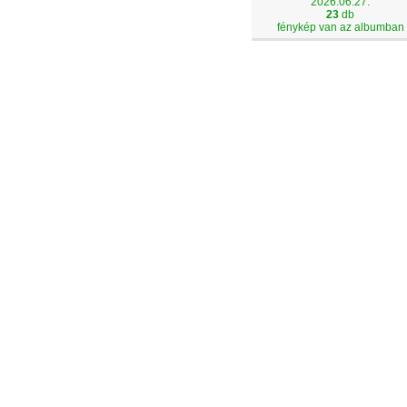
2026.06.27.
23
db
fénykép van az albumban