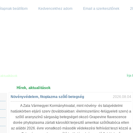
lapnak beállítom
Kedvencekhez adom
Email a szerkesztőnek
2
 aktualitások
Hírek, aktualitások
Növényvédelem, fitoplazma szőlő betegség
2026.08.04
A Zala Vármegyei Kormányhivatal, mint növény- és talajvédelmi
hatáskörben eljáró szerv (továbbiakban: élelmiszerlánc-felügyeleti szerv) a
szőlő aranyszínű sárgaság betegséget okozó Grapevine flavescence
dorée phytoplasma zárlati károsítót terjesztő amerikai szőlőkabóca ellen
az alábbi 2026. évre vonatkozó második védekezési felhívást teszi közzé a